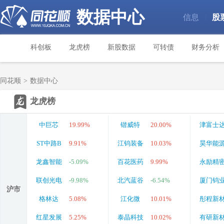
数据中心
信息
股
|
科创板
龙虎榜
新股数据
可转债
财务分析
同花顺
>
数据中心
龙虎榜
中巨芯
19.99%
锴威特
20.00%
津富士
ST中路B
9.91%
江钨装备
10.03%
昊华能
龙鑫智能
-5.09%
百花医药
9.99%
永励精
联创光电
-9.98%
北汽蓝谷
-6.54%
厦门钨
沪市
格林达
5.08%
江化微
10.01%
彤程新
红星发展
5.25%
泰晶科技
10.02%
有研新