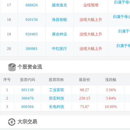
归属于母公
17
688826
频准激光
业绩预增
归属于母公司
18
920156
海昌智能
业绩大幅上升
归属于
19
920403
康农种业
业绩大幅上升
归属于母
20
300981
中红医疗
业绩大幅上升
个股资金流
序号
股票代码
股票简称
最新价
涨跌幅
1
601138
工业富联
68.27
3.56%
2
300476
胜宏科技
250.15
5.84%
3
600584
长电科技
75.87
10.00%
大宗交易