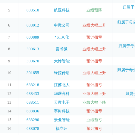
归属于
5
688510
航亚科技
业绩预降
归属于母公
6
688012
中微公司
业绩大幅上升
7
600889
*ST京化
预计扭亏
归属于母公
8
300613
富瀚微
业绩大幅上升
9
300670
大烨智能
预计扭亏
归属于母公司
10
301655
绿控传动
业绩大幅上升
11
688218
江苏北人
预计扭亏
12
688433
华曙高科
业绩大幅上升
归属于
13
688511
天微电子
业绩大幅下降
14
688836
宇树科技
预计扭亏
15
688290
景业智能
业绩预亏
16
688678
福立旺
预计扭亏