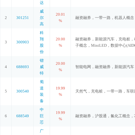
达
威
20.01
2
301251
尔
融资融券，一带一路，机器人概念，
%
高
科
翔
20.00
融资融券，新能源汽车，充电桩，
3
300903
股
%
子概念，MiniLED，数据中心(
份
锴
20.00
4
688693
威
智能电网，融资融券，新能源汽车
%
特
蜀
道
19.99
5
300540
天然气，充电桩，一带一路，车联
装
%
备
中
19.99
6
688549
巨
融资融券，沪股通，氟化工概念，
%
芯
广