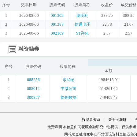
序号
交易日期
股票代码
股票简称
收盘价
成交价格
1
2026-08-06
001309
德明利
388.25
388.25
2
2026-08-06
001388
信通电子
22.78
21.07
3
2026-08-06
002109
ST兴化
2.57
2.57
融资融券
序号
股票代码
股票简称
余额
1
688256
寒武纪
1984615.01
2
688012
中微公司
514261.66
3
300857
协创数据
749409.43
投资者关系
|
关于同花顺
|
免责声明:本信息由同花顺金融研究中心提供，仅供参
同花顺金融研究中心不对因该资料全部或部