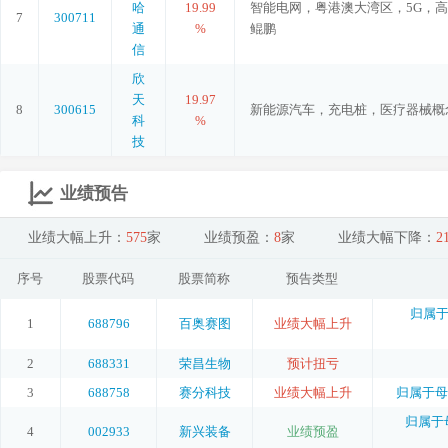
哈
19.99
智能电网，粤港澳大湾区，5G，
7
300711
通
%
鲲鹏
信
欣
天
19.97
8
300615
新能源汽车，充电桩，医疗器械概
科
%
技
业绩预告
业绩大幅上升：
575
家
业绩预盈：
8
家
业绩大幅下降：
2
序号
股票代码
股票简称
预告类型
归属于
1
688796
百奥赛图
业绩大幅上升
2
688331
荣昌生物
预计扭亏
3
688758
赛分科技
业绩大幅上升
归属于母
归属于母
4
002933
新兴装备
业绩预盈