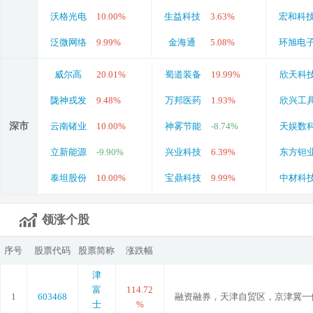
沃格光电
10.00%
生益科技
3.63%
宏和科
泛微网络
9.99%
金海通
5.08%
环旭电
威尔高
20.01%
蜀道装备
19.99%
欣天科
陇神戎发
9.48%
万邦医药
1.93%
欣兴工
深市
云南锗业
10.00%
神雾节能
-8.74%
天娱数
立新能源
-9.90%
兴业科技
6.39%
东方钽
泰坦股份
10.00%
宝鼎科技
9.99%
中材科
领涨个股
序号
股票代码
股票简称
涨跌幅
津
富
114.72
1
603468
融资融券，天津自贸区，京津冀一
士
%