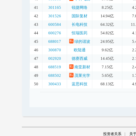
41
301165
锐捷网络
8.25亿
4
42
301526
国际复材
14.94亿
7
43
600584
长电科技
64.32亿
11
44
600276
恒瑞医药
54.82亿
4
45
688017
绿的谐波
24.95亿
5
46
300870
欧陆通
9.62亿
2
47
002920
德赛西威
14.45亿
2
48
688519
南亚新材
7.15亿
2
49
688502
茂莱光学
5.65亿
1
50
300433
蓝思科技
68.13亿
4
投资者关系
|
关