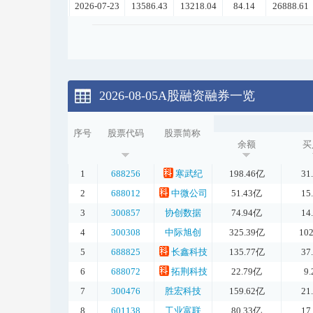
2026-07-23
13586.43
13218.04
84.14
26888.61
2026-08-05A股
融资融券一览
序号
股票代码
股票简称
余额
买
1
688256
寒武纪
198.46亿
31
2
688012
中微公司
51.43亿
15
3
300857
协创数据
74.94亿
14
4
300308
中际旭创
325.39亿
10
5
688825
长鑫科技
135.77亿
37
6
688072
拓荆科技
22.79亿
9
7
300476
胜宏科技
159.62亿
21
8
601138
工业富联
80.33亿
17