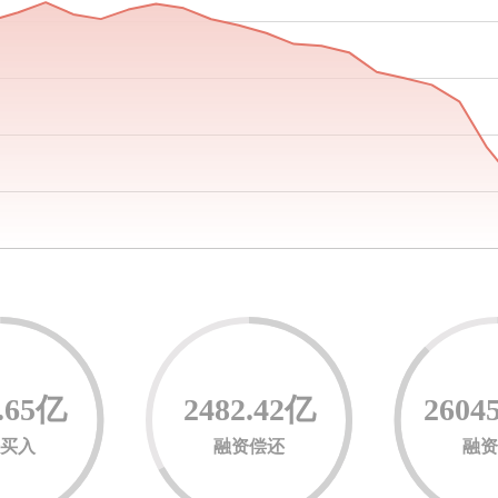
4.65亿
2482.42亿
2604
资买入
融资偿还
融资