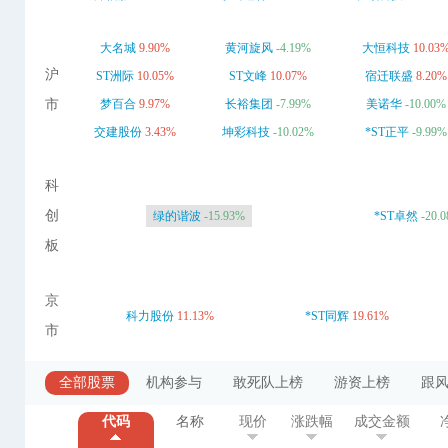
大名城
9.90%
黄河旋风
-4.19%
大恒科技
10.03
沪
ST洲际
10.05%
ST文峰
10.07%
宿迁联盛
8.20%
市
梦百合
9.97%
长裕集团
-7.99%
美诺华
-10.00%
交建股份
3.43%
坤彩科技
-10.02%
*ST正平
-9.99%
科
创
绿的谐波
-15.93%
*ST卓然
-20.
板
京
科力股份
11.13%
*ST同辉
19.61%
市
全部股票
机构参与
敢死队上榜
游资上榜
跟
代码
名称
现价
涨跌幅
成交金额