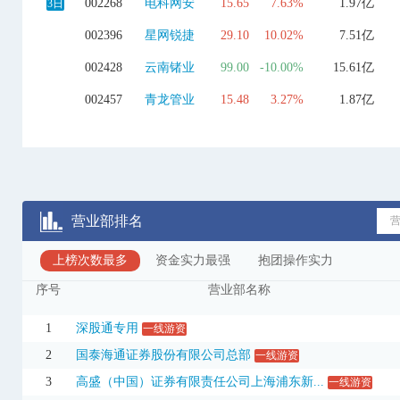
002268
电科网安
15.65
7.63%
1.97亿
3日
002396
星网锐捷
29.10
10.02%
7.51亿
002428
云南锗业
99.00
-10.00%
15.61亿
002457
青龙管业
15.48
3.27%
1.87亿
002466
天齐锂业
53.27
-10.00%
5.91亿
002497
雅化集团
22.19
-9.98%
9.36亿
002667
*ST威领
10.84
3.34%
1.14亿
营业部排名
002674
兴业科技
29.15
10.00%
1.16亿
上榜次数最多
002709
天赐材料
资金实力最强
44.59
抱团操作实力
-9.99%
6.05亿
序号
营业部名称
002726
ST龙大
1.46
0.00%
3103.85万
002808
恒久退
0.20
-9.09%
172.38万
1
深股通专用
一线游资
2
国泰海通证券股份有限公司总部
一线游资
002812
恩捷股份
60.95
-10.00%
10.91亿
3
高盛（中国）证券有限责任公司上海浦东新...
一线游资
002828
贝肯能源
12.42
4.63%
4.42亿
3日