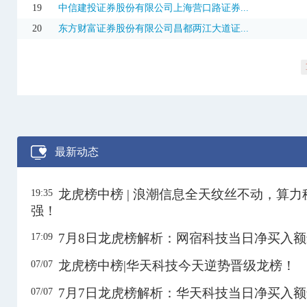
300821
东岳硅材
26.44
13.48%
27.58亿
3日
19
中信建投证券股份有限公司上海营口路证券...
20
东方财富证券股份有限公司昌都两江大道证...
301237
和顺科技
69.41
-18.34%
1.76亿
301251
威尔高
60.92
19.99%
6.62亿
3日
301251
威尔高
60.92
19.99%
6.20亿
301282
金禄电子
26.73
-15.62%
1.21亿
301321
翰博高新
49.81
20.00%
3.53亿
最新动态
301321
翰博高新
49.81
20.00%
4.85亿
3日
301516
中远通
19.12
2.14%
1.85亿
龙虎榜中榜 | 浪潮信息全天纹丝不动，算
19:35
301520
万邦医药
42.74
13.25%
1.11亿
强！
600094
大名城
4.22
9.90%
7354.08万
3日
7月8日龙虎榜解析：网宿科技当日净买入
17:09
600172
黄河旋风
17.59
-4.19%
11.87亿
龙虎榜中榜|华天科技今天逆势晋级龙榜！
07/07
600288
大恒科技
17.11
10.03%
5.48亿
7月7日龙虎榜解析：华天科技当日净买入
07/07
600350
山东高速
13.49
10.03%
5142.07万