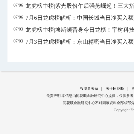
龙虎榜中榜|紫光股份午后强势崛起！三大
07/06
600458
时代新材
14.01
-10.02%
3.50亿
7月6日龙虎榜解析：中国长城当日净买入
07/06
600562
国睿科技
21.13
-10.01%
1.61亿
龙虎榜中榜|埃斯顿晋身今日龙榜！宇树科
07/03
600745
*ST闻泰
18.53
3.40%
2.46亿
600756
浪潮软件
13.23
9.97%
5334.09万
7月3日龙虎榜解析：东山精密当日净买入
07/03
600759
ST洲际
2.41
10.05%
9421.81万
601010
ST文峰
1.64
10.07%
1678.74万
603065
宿迁联盛
21.91
8.20%
5.99亿
3日
603118
共进股份
14.44
6.88%
3.74亿
3日
投资者关系
|
关于同花顺
|
603137
恒尚节能
22.91
9.99%
2.84亿
3日
免责声明:本信息由同花顺金融研究中心提供，仅供参
同花顺金融研究中心不对因该资料全部或部
603137
恒尚节能
22.91
9.99%
2.84亿
Copyright Zh
603166
福达股份
10.94
-6.74%
4.70亿
3日
603178
圣龙股份
17.84
9.11%
1.58亿
3日