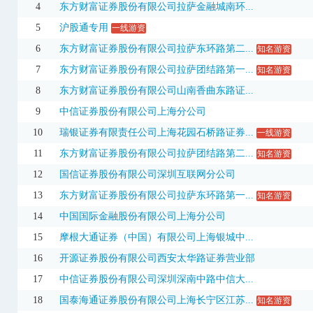
4
东方财富证券股份有限公司拉萨金融城南环...
002841
视源股份
47.39
10.01%
3.86亿
5
沪股通专用
一线游资
002898
赛隆退
0.34
3.03%
130.72万
6
东方财富证券股份有限公司拉萨东环路第二...
知名游资
002910
庄园牧场
12.87
10.00%
3.13亿
3日
7
东方财富证券股份有限公司拉萨团结路第一...
知名游资
8
东方财富证券股份有限公司山南香曲东路证...
002951
金时科技
16.32
9.97%
2.10亿
3日
9
中信证券股份有限公司上海分公司
002951
金时科技
16.32
9.97%
1.78亿
10
瑞银证券有限责任公司上海花园石桥路证券...
一线游资
123273
三江转债
271.81
20.00%
5010.67万
11
东方财富证券股份有限公司拉萨团结路第二...
知名游资
300017
网宿科技
14.66
19.97%
10.65亿
12
国信证券股份有限公司深圳互联网分公司
300029
天龙退
0.14
7.69%
181.00万
13
东方财富证券股份有限公司拉萨东环路第一...
知名游资
14
中国国际金融股份有限公司上海分公司
300164
通源石油
8.13
7.40%
5.28亿
15
摩根大通证券（中国）有限公司上海银城中...
300369
绿盟科技
6.48
20.00%
1.59亿
16
开源证券股份有限公司西安太华路证券营业部
300390
天华新能
81.02
-15.83%
9.27亿
17
中信证券股份有限公司深圳深南中路中信大...
300454
深信服
106.56
20.00%
8.30亿
18
国泰海通证券股份有限公司上海长宁区江苏...
知名游资