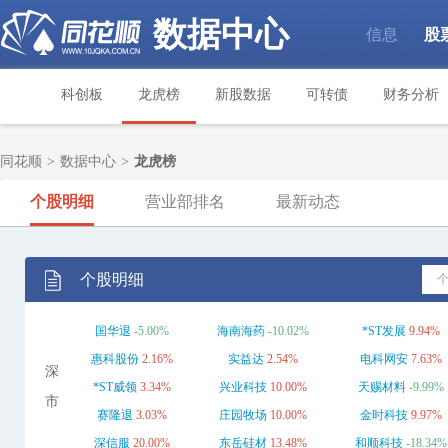
数据中心
信息
股
|
科创板
龙虎榜
新股数据
可转债
财务分析
同花顺
>
数据中心
>
龙虎榜
个股明细
营业部排名
最新动态
个股明细
国华退
-5.00%
海南海药
-10.02%
*ST发展
9.94%
惠科股份
2.16%
实益达
2.54%
电科网安
7.63%
深
*ST威领
3.34%
兴业科技
10.00%
天赐材料
-9.99%
市
赛隆退
3.03%
庄园牧场
10.00%
金时科技
9.97%
深信服
20.00%
东岳硅材
13.48%
和顺科技
-18.34%