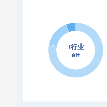
3行业
合计