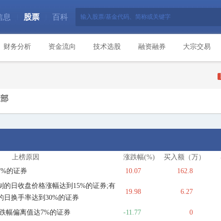
信息
股票
百科
|
|
财务分析
资金流向
技术选股
融资融券
大宗交易
业部
上榜原因
涨跌幅(%)
买入额（万）
7%的证券
10.07
162.8
的日收盘价格涨幅达到15%的证券;有
19.98
6.27
的日换手率达到30%的证券
跌幅偏离值达7%的证券
-11.77
0