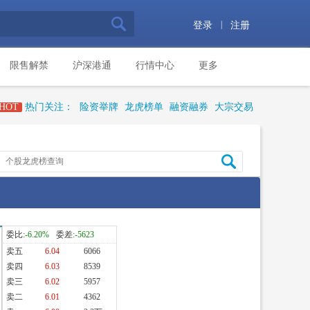
|
登录
注册
限售解禁
沪深港通
行情中心
更多
HOT
热门关注：
险资举牌
龙虎榜单
融资融券
大宗交易