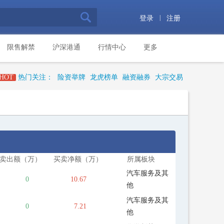
|
登录
注册
限售解禁
沪深港通
行情中心
更多
HOT
热门关注：
险资举牌
龙虎榜单
融资融券
大宗交易
卖出额（万）
买卖净额（万）
所属板块
汽车服务及其
0
10.67
他
汽车服务及其
0
7.21
他