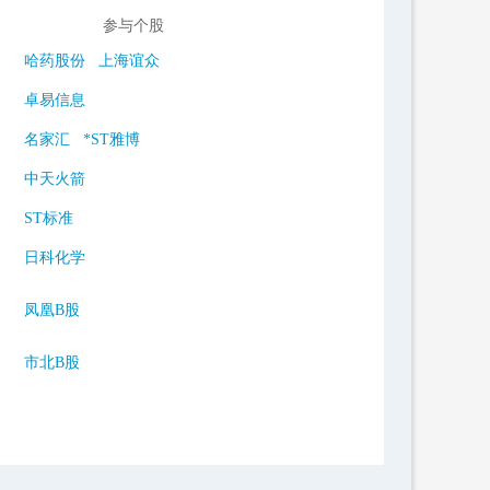
参与个股
哈药股份
上海谊众
卓易信息
名家汇
*ST雅博
中天火箭
ST标准
日科化学
凤凰B股
市北B股