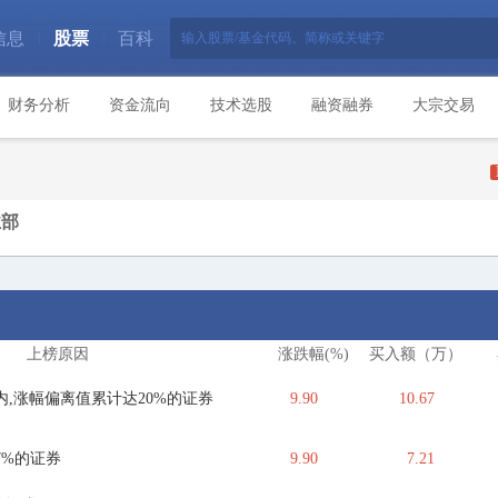
信息
股票
百科
|
|
财务分析
资金流向
技术选股
融资融券
大宗交易
业部
上榜原因
涨跌幅(%)
买入额（万）
,涨幅偏离值累计达20%的证券
9.90
10.67
7%的证券
9.90
7.21