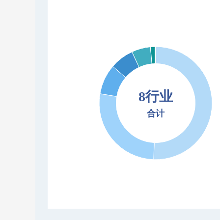
8行业
合计