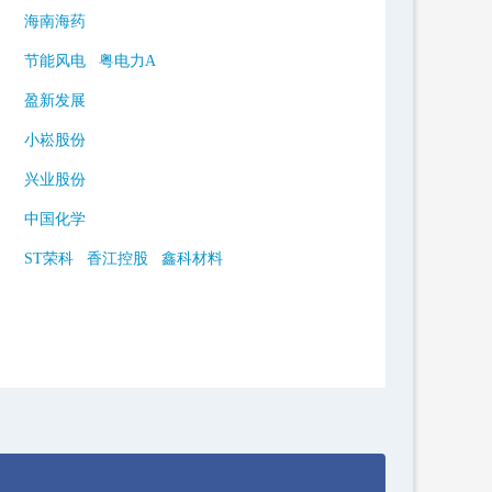
海南海药
节能风电
粤电力A
盈新发展
小崧股份
兴业股份
中国化学
ST荣科
香江控股
鑫科材料