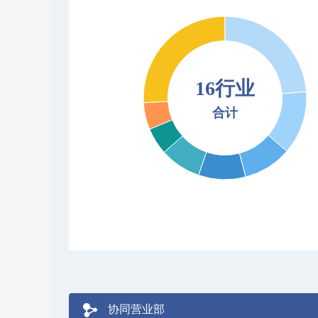
16行业
合计
协同营业部