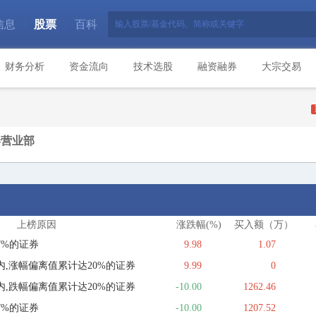
信息
股票
百科
|
|
财务分析
资金流向
技术选股
融资融券
大宗交易
券营业部
上榜原因
涨跌幅(%)
买入额（万）
7%的证券
9.98
1.07
,涨幅偏离值累计达20%的证券
9.99
0
,跌幅偏离值累计达20%的证券
-10.00
1262.46
7%的证券
-10.00
1207.52