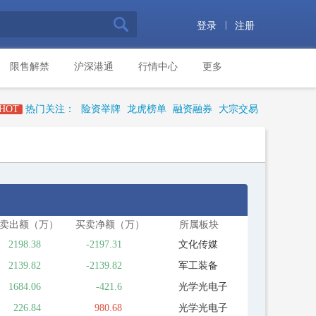
|
登录
注册
限售解禁
沪深港通
行情中心
更多
HOT
热门关注：
险资举牌
龙虎榜单
融资融券
大宗交易
卖出额（万）
买卖净额（万）
所属板块
2198.38
-2197.31
文化传媒
2139.82
-2139.82
军工装备
1684.06
-421.6
光学光电子
226.84
980.68
光学光电子