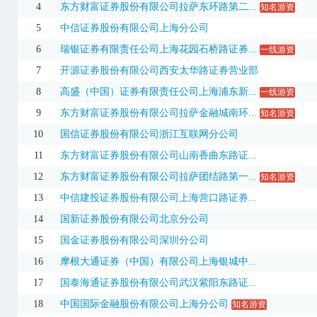
4
东方财富证券股份有限公司拉萨东环路第二...
知名游资
002900
哈三联
12.10
10.00%
1.81亿
3日
5
中信证券股份有限公司上海分公司
003001
中岩大地
18.54
10.03%
2.04亿
6
瑞银证券有限责任公司上海花园石桥路证券...
一线游资
300164
通源石油
12.49
3.05%
4.02亿
7
开源证券股份有限公司西安太华路证券营业部
8
高盛（中国）证券有限责任公司上海浦东新...
一线游资
300214
日科化学
10.26
20.00%
1.97亿
9
东方财富证券股份有限公司拉萨金融城南环...
知名游资
300444
双杰电气
9.54
20.00%
3.59亿
10
国信证券股份有限公司浙江互联网分公司
300510
金冠股份
3.66
20.00%
1.02亿
11
东方财富证券股份有限公司山南香曲东路证...
300643
万通智控
20.79
4.32%
4.66亿
3日
12
东方财富证券股份有限公司拉萨团结路第一...
知名游资
300688
创业黑马
26.08
4.28%
6.19亿
3日
13
中信建投证券股份有限公司上海营口路证券...
14
国新证券股份有限公司北京分公司
301012
扬电科技
28.40
7.29%
5.35亿
3日
15
国金证券股份有限公司深圳分公司
301234
五洲医疗
48.96
20.00%
5360.96万
3日
16
摩根大通证券（中国）有限公司上海银城中...
301292
海科新源
62.69
20.00%
5.35亿
17
国泰海通证券股份有限公司武汉紫阳东路证...
301357
北方长龙
86.33
20.00%
1.94亿
18
中国国际金融股份有限公司上海分公司
知名游资