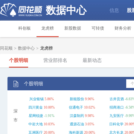
数据中心
信息
股
|
科创板
龙虎榜
新股数据
可转债
财务分析
同花顺
>
数据中心
>
龙虎榜
个股明细
营业部排名
最新动态
个股明细
兴业银锡
5.86%
新能股份
9.96%
古井贡酒
-6.83
四川黄金
10.00%
信通电子
10.02%
招商港口
-6.58
深
星网锐捷
-1.91%
汉森制药
9.98%
九安医疗
-9.99
市
中岩大地
10.03%
通源石油
3.05%
日科化学
20.00
五洲医疗
20.00%
海科新源
20.00%
北方长龙
20.00