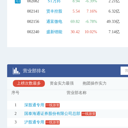
002082
ST万邦
8.94
-6.39%
2.21亿
3日
002141
贤丰控股
5.54
7.16%
6.32亿
002156
通富微电
69.82
-6.78%
49.33亿
002240
盛新锂能
30.42
10.02%
7.14亿
002379
宏桥控股
20.45
10.01%
5.10亿
002396
星网锐捷
33.93
-1.91%
20.23亿
002412
汉森制药
7.38
9.98%
1.53亿
3日
营业部排名
002432
九安医疗
73.48
-9.99%
11.50亿
上榜次数最多
002558
巨人网络
资金实力最强
25.26
抱团操作实力
-9.85%
7.52亿
序号
营业部名称
002731
*ST萃华
1.83
-4.19%
2674.23万
002759
ST天际
13.28
5.15%
1.69亿
1
深股通专用
一线游资
2
国泰海通证券股份有限公司总部
一线游资
002759
ST天际
13.28
5.15%
3.94亿
3日
3
沪股通专用
一线游资
002879
长缆科技
16.41
9.99%
1.70亿
3日