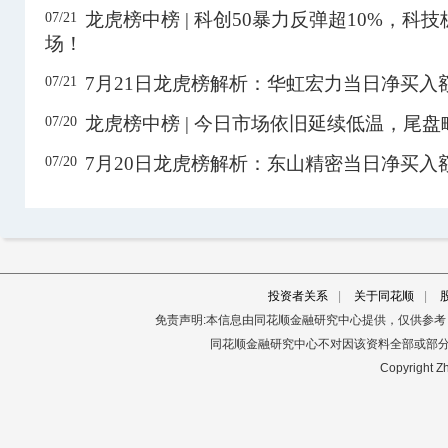
龙虎榜中榜 | 科创50暴力反弹超10%，科
07/21
603075
热威股份
19.09
-7.69%
5044.87万
场！
603118
共进股份
16.60
1.10%
18.48亿
3日
7月21日龙虎榜解析：华虹宏力当日净买入
07/21
603118
共进股份
16.60
1.10%
11.23亿
龙虎榜中榜 | 今日市场依旧延续低温，尾
07/20
603221
爱丽家居
12.73
10.03%
457.40万
3日
7月20日龙虎榜解析：东山精密当日净买入
07/20
603222
济民健康
8.02
-8.45%
1.40亿
603378
*ST亚士
4.48
10.07%
1859.58万
603407
长裕集团
64.01
-0.51%
2.68亿
603459
红板科技
89.04
6.23%
8.48亿
投资者关系
|
关于同花顺
|
603519
立霸股份
14.40
0.98%
9181.40万
免责声明:本信息由同花顺金融研究中心提供，仅供参
同花顺金融研究中心不对因该资料全部或部
603567
珍宝岛
6.50
9.98%
2.13亿
Copyright Zh
603619
中曼石油
23.47
9.98%
3.88亿
3日
603683
晶华新材
15.88
-5.31%
4.39亿