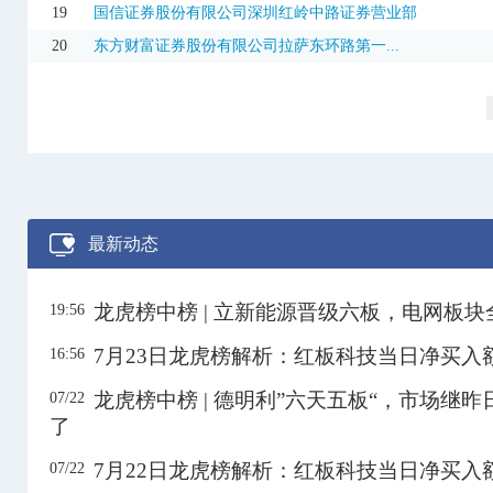
301520
万邦医药
51.45
-2.91%
1.16亿
19
国信证券股份有限公司深圳红岭中路证券营业部
20
东方财富证券股份有限公司拉萨东环路第一...
301583
托伦斯
145.00
-8.64%
9.07亿
600219
南山铝业
4.79
10.12%
5.50亿
600227
赤天化
3.34
6.03%
1.48亿
600246
万通发展
14.47
-7.60%
11.24亿
600289
ST信通
4.35
10.13%
2855.01万
最新动态
600337
ST美克
3.04
-7.32%
3452.30万
600396
华电辽能
16.41
9.99%
12.05亿
龙虎榜中榜 | 立新能源晋级六板，电网板
19:56
600698
湖南天雁
6.22
10.09%
6868.36万
7月23日龙虎榜解析：红板科技当日净买入
16:56
600711
盛屯矿业
11.26
6.33%
20.79亿
3日
龙虎榜中榜 | 德明利”六天五板“，市场继
07/22
600722
金牛化工
10.90
9.99%
7.14亿
3日
了
600744
华银电力
7.88
-0.76%
6.39亿
7月22日龙虎榜解析：红板科技当日净买入
07/22
601678
滨化股份
6.22
10.09%
2.17亿