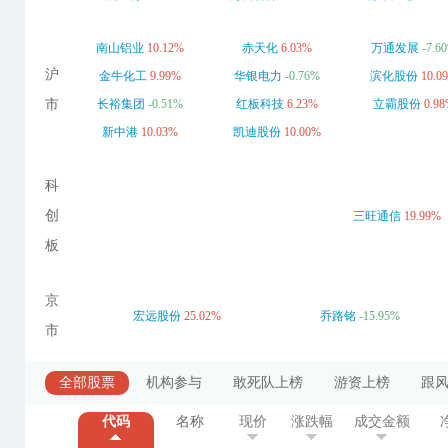
南山铝业
10.12%
赤天化
6.03%
万通发展
-7.6
沪
金牛化工
9.99%
华银电力
-0.76%
滨化股份
10.0
市
长裕集团
-0.51%
红板科技
6.23%
立霸股份
0.9
新中港
10.03%
凯迪股份
10.00%
科
创
三旺通信
19.99%
板
京
宏远股份
25.02%
乔路铭
-15.95%
市
全部股票
机构参与
敢死队上榜
游资上榜
跟
代码
名称
现价
涨跌幅
成交金额