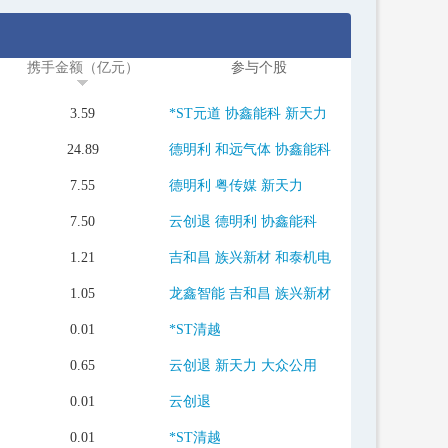
携手金额（亿元）
参与个股
3.59
*ST元道
协鑫能科
新天力
24.89
德明利
和远气体
协鑫能科
7.55
德明利
粤传媒
新天力
7.50
云创退
德明利
协鑫能科
1.21
吉和昌
族兴新材
和泰机电
1.05
龙鑫智能
吉和昌
族兴新材
0.01
*ST清越
0.65
云创退
新天力
大众公用
0.01
云创退
0.01
*ST清越