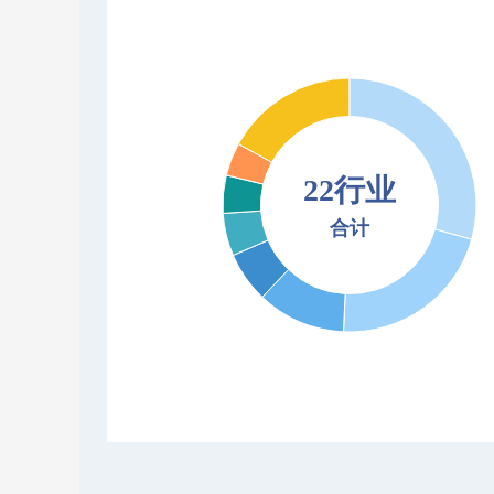
22行业
合计