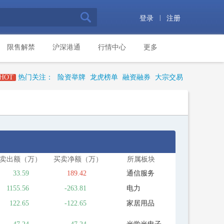
|
登录
注册
限售解禁
沪深港通
行情中心
更多
HOT
热门关注：
险资举牌
龙虎榜单
融资融券
大宗交易
卖出额（万）
买卖净额（万）
所属板块
33.59
189.42
通信服务
1155.56
-263.81
电力
122.65
-122.65
家居用品