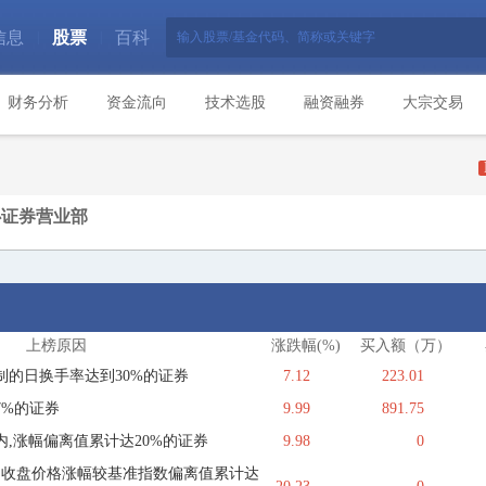
信息
股票
百科
|
|
财务分析
资金流向
技术选股
融资融券
大宗交易
心证券营业部
上榜原因
涨跌幅(%)
买入额（万）
制的日换手率达到30%的证券
7.12
223.01
7%的证券
9.99
891.75
,涨幅偏离值累计达20%的证券
9.98
0
内收盘价格涨幅较基准指数偏离值累计达