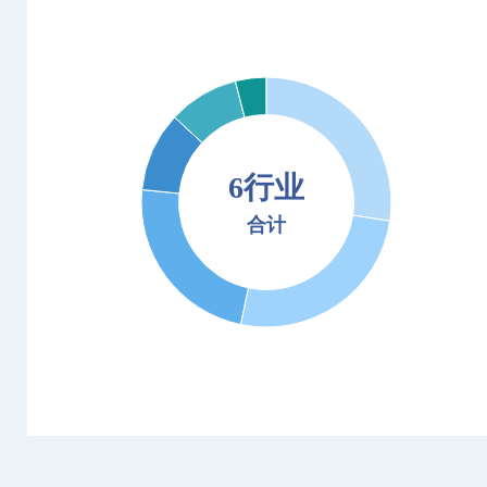
6行业
合计