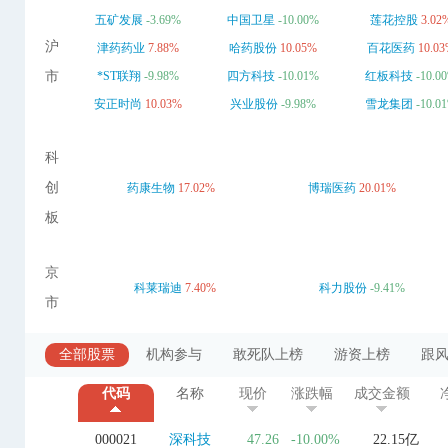
五矿发展
-3.69%
中国卫星
-10.00%
莲花控股
3.02
沪
津药药业
7.88%
哈药股份
10.05%
百花医药
10.0
市
*ST联翔
-9.98%
四方科技
-10.01%
红板科技
-10.0
安正时尚
10.03%
兴业股份
-9.98%
雪龙集团
-10.0
科
创
药康生物
17.02%
博瑞医药
20.01%
板
京
科莱瑞迪
7.40%
科力股份
-9.41%
市
全部股票
机构参与
敢死队上榜
游资上榜
跟
代码
名称
现价
涨跌幅
成交金额
000021
深科技
47.26
-10.00%
22.15亿