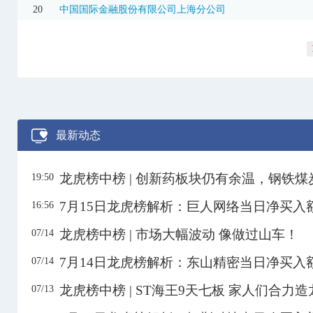
20
中国国际金融股份有限公司上海分公司
300937
药易购
25.36
9.26%
2.51亿
3日
301520
万邦医药
58.79
20.00%
1.29亿
600058
五矿发展
8.88
-3.69%
1.55亿
3日
600118
中国卫星
73.92
-10.00%
12.14亿
3日
600186
莲花控股
10.25
3.02%
10.56亿
最新动态
600227
赤天化
2.92
10.19%
2.60亿
3日
600227
赤天化
2.92
10.19%
1.47亿
龙虎榜中榜 | 创新药板块仍有余温，钢铁
19:50
600257
大湖股份
4.90
10.11%
2560.68万
7月15日龙虎榜解析：巨人网络当日净买入
16:56
600288
大恒科技
15.46
-10.01%
9065.83万
龙虎榜中榜 | 市场大幅波动 像做过山车！
07/14
600343
航天动力
20.21
-10.02%
2.01亿
7月14日龙虎榜解析：东山精密当日净买入
07/14
600343
航天动力
20.21
-10.02%
2.12亿
3日
600403
大有能源
5.63
9.96%
2.06亿
3日
龙虎榜中榜 | ST海王9天七板 家人们合力造
07/13
600488
津药药业
6.98
7.88%
1.86亿