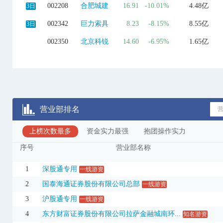
002208
合肥城建
16.91
-10.01%
4.48亿
3日
002342
巨力索具
8.23
-8.15%
8.55亿
3日
002350
北京科锐
14.60
-6.95%
1.65亿
002457
青龙管业
11.70
-8.31%
2.83亿
3日
002517
恺英网络
17.18
9.99%
6.65亿
002558
巨人网络
29.56
10.01%
13.42亿
营业部排名
002731
*ST萃华
2.09
-9.52%
4813.06万
3日
上榜次数最多
002731
*ST萃华
资金实力最强
2.09
抱团操作实力
-9.52%
4813.06万
序号
营业部名称
002739
儒意电影
9.38
9.96%
4.40亿
002821
凯莱英
195.75
10.00%
12.30亿
1
深股通专用
一线游资
2
国泰海通证券股份有限公司总部
一线游资
002821
凯莱英
195.75
10.00%
23.83亿
3日
3
沪股通专用
一线游资
002898
赛隆退
0.38
-5.00%
218.28万
4
东方财富证券股份有限公司拉萨金融城南环...
知名游资
002975
博杰股份
112.07
-10.00%
6.89亿