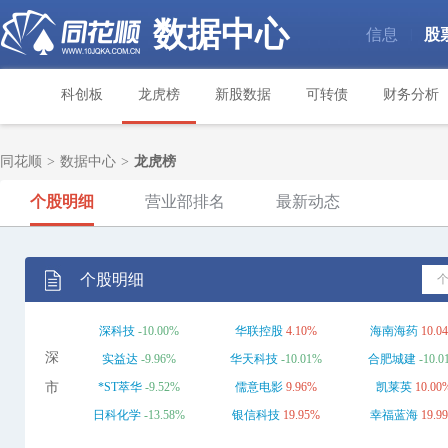
数据中心
信息
股
|
科创板
龙虎榜
新股数据
可转债
财务分析
同花顺
>
数据中心
>
龙虎榜
个股明细
营业部排名
最新动态
个股明细
深科技
-10.00%
华联控股
4.10%
海南海药
10.0
深
实益达
-9.96%
华天科技
-10.01%
合肥城建
-10.
市
*ST萃华
-9.52%
儒意电影
9.96%
凯莱英
10.00
日科化学
-13.58%
银信科技
19.95%
幸福蓝海
19.9