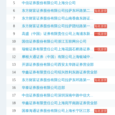
5
中信证券股份有限公司上海分公司
003020
立方制药
21.91
5.34%
1.37亿
6
东方财富证券股份有限公司拉萨东环路第二...
知名游资
200016
*ST康佳B
0.74
8.82%
141.89万
7
东方财富证券股份有限公司山南香曲东路证...
8
东方财富证券股份有限公司拉萨团结路第一...
知名游资
200521
虹美菱B
2.60
-10.04%
141.81万
9
高盛（中国）证券有限责任公司上海浦东新...
一线游资
200553
安道麦B
2.71
-8.14%
222.65万
10
国信证券股份有限公司浙江互联网分公司
300149
睿智医药
10.39
19.98%
2.20亿
11
瑞银证券有限责任公司上海花园石桥路证券...
一线游资
300164
通源石油
10.83
-4.83%
6.05亿
12
摩根大通证券（中国）有限公司上海银城中...
300214
日科化学
11.58
-13.58%
3.82亿
13
开源证券股份有限公司西安太华路证券营业部
14
华鑫证券有限责任公司绍兴胜利东路证券营业部
300231
银信科技
9.08
19.95%
1.80亿
15
东方财富证券股份有限公司拉萨东环路第一...
知名游资
300528
幸福蓝海
16.99
19.99%
2.04亿
16
华泰证券股份有限公司总部
300534
陇神戎发
10.80
3.15%
1.65亿
17
中信证券股份有限公司深圳深南中路中信大...
300692
中赋科技
9.67
18.21%
2.78亿
18
华鑫证券有限责任公司上海宛平南路证券营业部
300821
东岳硅材
19.51
-16.01%
9.60亿
19
国泰海通证券股份有限公司上海长宁区江苏...
知名游资