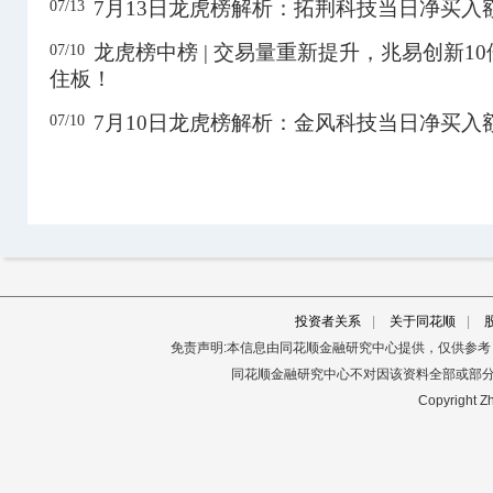
7月13日龙虎榜解析：拓荆科技当日净买入
07/13
600664
哈药股份
4.49
10.05%
1.83亿
龙虎榜中榜 | 交易量重新提升，兆易创新1
07/10
住板！
600721
百花医药
7.57
10.03%
5749.96万
600746
江苏索普
6.31
9.93%
1.56亿
3日
7月10日龙虎榜解析：金风科技当日净买入
07/10
600829
人民同泰
9.89
10.01%
1.34亿
3日
600844
金煤科技
2.97
10.00%
1.26亿
3日
600879
航天电子
17.38
-9.99%
19.50亿
3日
603201
常润股份
16.90
7.03%
1.52亿
3日
603272
*ST联翔
16.23
-9.98%
1.53亿
3日
投资者关系
|
关于同花顺
|
免责声明:本信息由同花顺金融研究中心提供，仅供参
603339
四方科技
12.94
-10.01%
5274.75万
同花顺金融研究中心不对因该资料全部或部
603339
四方科技
12.94
-10.01%
8735.10万
3日
Copyright Zh
603459
红板科技
85.05
-10.00%
4.61亿
603516
淳中科技
98.14
-10.00%
2.57亿