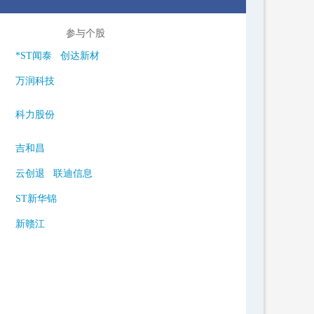
参与个股
*ST闻泰
创达新材
万润科技
科力股份
吉和昌
云创退
联迪信息
ST新华锦
新赣江