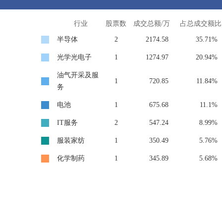
行业
股票数
成交总额/万
占总成交额比
半导体
2
2174.58
35.71%
光学光电子
1
1274.97
20.94%
油气开采及服
1
720.85
11.84%
务
电池
1
675.68
11.1%
IT服务
2
547.24
8.99%
服装家纺
1
350.49
5.76%
化学制药
1
345.89
5.68%