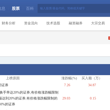
信息
股票
百科
|
|
财务分析
资金流向
技术选股
融资融券
大宗交易
上榜原因
涨跌幅(%)
买入额（万）
的证券
7.26
34.87
换手率达20%的证券;有价格涨跌幅限制
达到20%的证券;有价格涨跌幅限制的
29.03
0.15
0%的证券