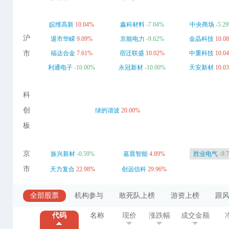
皖维高新
10.04%
鑫科材料
-7.04%
中央商场
-5.2
沪
退市华嵘
9.09%
京能电力
-9.62%
金晶科技
10.0
市
福达合金
7.61%
宿迁联盛
10.02%
中重科技
10.0
利通电子
-10.00%
永冠新材
-10.00%
天安新材
10.0
科
创
绿的谐波
20.00%
板
京
族兴新材
-0.59%
嘉晨智能
4.89%
胜业电气
-9.
市
天力复合
22.98%
创远信科
29.96%
全部股票
机构参与
敢死队上榜
游资上榜
跟
代码
名称
现价
涨跌幅
成交金额