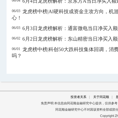
6月4日龙虎榜解析：京东方A当日净买入额
06/04
600696
退市岩石
0.68
-1.45%
329.67万
龙虎榜中榜|AI硬科技成资金主攻方向，机
06/03
600726
华电能源
9.35
-10.01%
8.96亿
心！
601991
大唐发电
7.93
-9.99%
7.66亿
6月3日龙虎榜解析：通富微电当日净买入
06/03
603045
福达合金
83.41
7.61%
4.99亿
6月2日龙虎榜解析：东山精密当日净买入
06/02
603065
宿迁联盛
9.55
10.02%
1.88亿
3日
龙虎榜中榜|科创50大跌科技集体回调，消
06/01
603135
中重科技
14.03
10.04%
1.76亿
吗？
603330
天洋新材
8.61
-8.50%
2.29亿
603435
嘉德利
83.11
-2.05%
2.38亿
603500
祥和实业
12.23
9.98%
1.02亿
3日
603516
淳中科技
135.02
6.83%
13.17亿
3日
投资者关系
|
关于同花顺
|
603559
ST通脉
8.51
-5.02%
4831.56万
3日
免责声明:本信息由同花顺金融研究中心提供，仅供参
同花顺金融研究中心不对因该资料全部或部
603629
利通电子
180.38
-10.00%
6.87亿
Copyright Zh