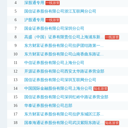
4
深股通专用
一线游资
300319
麦捷科技
22.28
14.43%
17.95亿
5
国信证券股份有限公司浙江互联网分公司
300334
津膜科技
9.01
19.97%
1.45亿
6
沪股通专用
一线游资
300353
东土科技
21.94
20.02%
5.48亿
7
国金证券股份有限公司深圳分公司
8
高盛（中国）证券有限责任公司上海浦东新...
一线游资
300561
汇金科技
14.68
-10.98%
3.18亿
3日
9
东方财富证券股份有限公司拉萨团结路第一...
300626
华瑞股份
40.30
20.01%
2.73亿
10
东方财富证券股份有限公司山南香曲东路证...
301188
力诺药包
54.69
0.28%
13.34亿
3日
11
中信证券股份有限公司上海分公司
301193
家联科技
24.25
19.99%
1.58亿
12
开源证券股份有限公司西安太华路证券营业部
301303
真兰仪表
16.88
13.75%
2.03亿
13
国信证券股份有限公司深圳互联网分公司
14
中国国际金融股份有限公司上海分公司
知名游资
301329
信音电子
29.61
-9.42%
1.12亿
15
国信证券股份有限公司深圳红岭中路证券营业部
301418
协昌科技
47.45
8.16%
1.22亿
16
华泰证券股份有限公司总部
301528
多浦乐
91.75
13.62%
2.70亿
3日
17
东方财富证券股份有限公司拉萨东城区江苏...
301563
云汉芯城
218.01
-2.78%
4.03亿
18
国泰海通证券股份有限公司武汉紫阳东路证...
知名游资