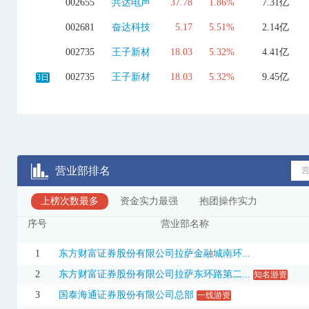
002655
共达电声
37.78
1.86%
7.31亿
002681
奋达科技
5.17
5.51%
2.14亿
002735
王子新材
18.03
5.32%
4.41亿
002735
王子新材
18.03
5.32%
9.45亿
3日
002806
华锋股份
19.78
-4.35%
3.06亿
002896
中大力德
86.77
10.00%
5.92亿
002951
金时科技
22.31
-10.00%
7913.99万
营业部排名
002969
嘉美包装
16.79
-9.97%
3.71亿
上榜次数最多
003033
征和工业
资金实力最强
60.57
抱团操作实力
-10.00%
8728.80万
序号
营业部名称
003036
泰坦股份
82.35
10.01%
7.82亿
3日
113701
祥和转债
196.88
12.51%
20.45亿
3日
1
东方财富证券股份有限公司拉萨金融城南环...
2
东方财富证券股份有限公司拉萨东环路第二...
知名游资
300162
雷曼光电
10.52
19.95%
2.58亿
3
国泰海通证券股份有限公司总部
一线游资
300319
麦捷科技
22.28
14.43%
34.20亿
3日