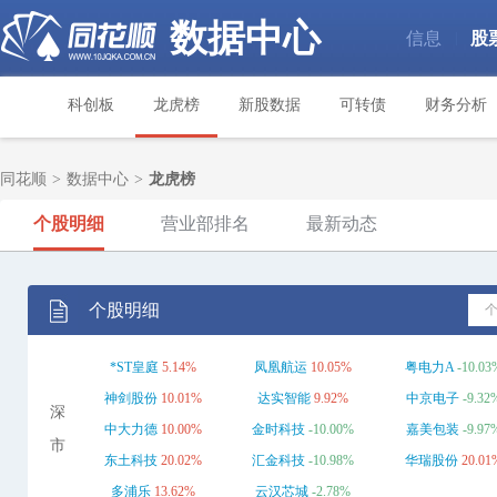
数据中心
信息
股
|
科创板
龙虎榜
新股数据
可转债
财务分析
同花顺
>
数据中心
>
龙虎榜
个股明细
营业部排名
最新动态
个股明细
*ST皇庭
5.14%
凤凰航运
10.05%
粤电力A
-10.03
神剑股份
10.01%
达实智能
9.92%
中京电子
-9.32
深
中大力德
10.00%
金时科技
-10.00%
嘉美包装
-9.97
市
东土科技
20.02%
汇金科技
-10.98%
华瑞股份
20.01
多浦乐
13.62%
云汉芯城
-2.78%