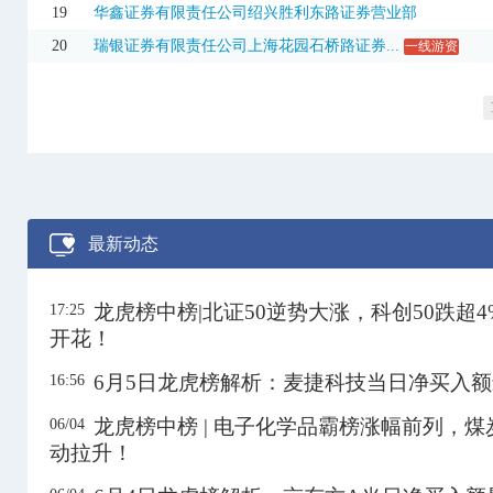
600063
皖维高新
8.22
10.04%
4.70亿
19
华鑫证券有限责任公司绍兴胜利东路证券营业部
20
瑞银证券有限责任公司上海花园石桥路证券...
一线游资
600255
鑫科材料
4.49
-7.04%
5.29亿
600280
中央商场
3.40
-5.29%
9930.66万
600293
三峡新材
3.96
10.00%
2.20亿
3日
600303
曙光股份
3.47
10.16%
7044.12万
600310
广西能源
5.66
-10.02%
2.96亿
最新动态
600382
广东明珠
9.68
10.00%
3.04亿
3日
600408
安泰集团
3.59
3.46%
2.37亿
龙虎榜中榜|北证50逆势大涨，科创50跌超
17:25
600421
退市华嵘
0.36
9.09%
523.44万
开花！
600578
京能电力
8.46
-9.62%
5.86亿
6月5日龙虎榜解析：麦捷科技当日净买入
16:56
600586
金晶科技
5.24
10.08%
1.13亿
龙虎榜中榜 | 电子化学品霸榜涨幅前列，
06/04
600599
退市熊猫
0.50
4.17%
281.41万
动拉升！
600636
退市国化
1.91
0.53%
1603.23万