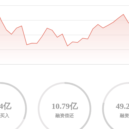
64亿
10.79亿
49.
资买入
融资偿还
融资