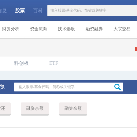
信息
股票
百科
|
|
财务分析
资金流向
技术选股
融资融券
大宗交易
科创板
ETF
览
偿还
融资余额
融券余额