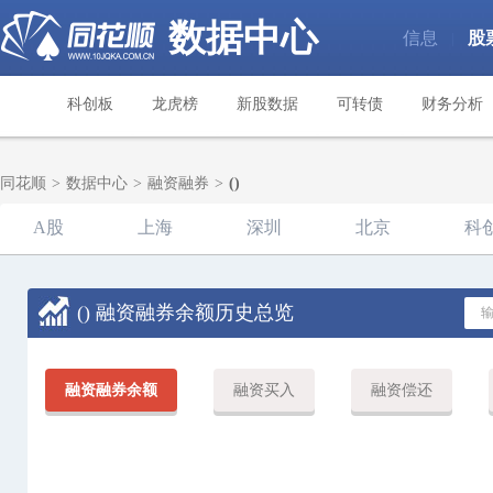
数据中心
信息
股
|
科创板
龙虎榜
新股数据
可转债
财务分析
同花顺
>
数据中心
>
融资融券
>
()
A股
上海
深圳
北京
科
()
融资融券余额历史总览
融资融券余额
融资买入
融资偿还