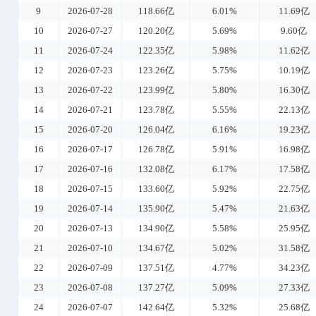
9
2026-07-28
118.66亿
6.01%
11.69亿
10
2026-07-27
120.20亿
5.69%
9.60亿
11
2026-07-24
122.35亿
5.98%
11.62亿
12
2026-07-23
123.26亿
5.75%
10.19亿
13
2026-07-22
123.99亿
5.80%
16.30亿
14
2026-07-21
123.78亿
5.55%
22.13亿
15
2026-07-20
126.04亿
6.16%
19.23亿
16
2026-07-17
126.78亿
5.91%
16.98亿
17
2026-07-16
132.08亿
6.17%
17.58亿
18
2026-07-15
133.60亿
5.92%
22.75亿
19
2026-07-14
135.90亿
5.47%
21.63亿
20
2026-07-13
134.90亿
5.58%
25.95亿
21
2026-07-10
134.67亿
5.02%
31.58亿
22
2026-07-09
137.51亿
4.77%
34.23亿
23
2026-07-08
137.27亿
5.09%
27.33亿
24
2026-07-07
142.64亿
5.32%
25.68亿