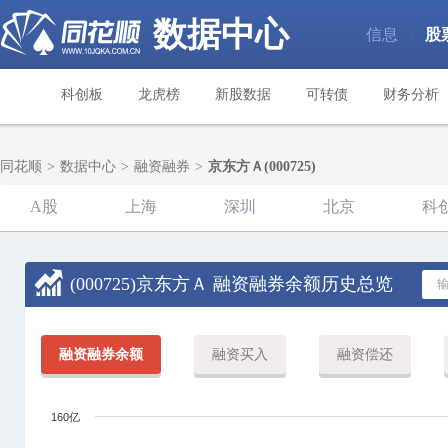
数据中心
信息
股
|
科创板
龙虎榜
新股数据
可转债
财务分析
同花顺
>
数据中心
>
融资融券
>
京东方Ａ(000725)
A股
上海
深圳
北京
科
(000725)京东方Ａ
融资融券余额历史总览
融资融券余额
融资买入
融资偿还
160亿