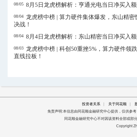
8月5日龙虎榜解析：亨通光电当日净买入
08/05
603556
海兴电力
24.92
-7.94%
2.03亿
龙虎榜中榜 | 算力硬件集体爆发，东山精
08/04
603738
泰晶科技
36.63
0.44%
10.09亿
决战！
603936
博敏电子
15.93
10.01%
3.78亿
8月4日龙虎榜解析：东山精密当日净买入
08/04
605287
德才股份
40.93
10.00%
1.61亿
龙虎榜中榜 | 科创50重挫5%，算力硬件
08/03
688020
方邦股份
146.16
20.00%
3.01亿
直线拉板！
688073
毕得医药
61.60
20.01%
1.52亿
688137
近岸蛋白
46.72
20.01%
7604.82万
688265
南模生物
42.90
20.00%
6799.96万
688419
耐科装备
49.67
20.00%
1.50亿
投资者关系
|
关于同花顺
|
688813
泰金新能
128.99
17.69%
3.34亿
免责声明:本信息由同花顺金融研究中心提供，仅供参
同花顺金融研究中心不对因该资料全部或部
920117
龙鑫智能
32.66
-2.16%
7367.70万
Copyright Zh
920176
维琪科技
81.00
-2.40%
3626.32万