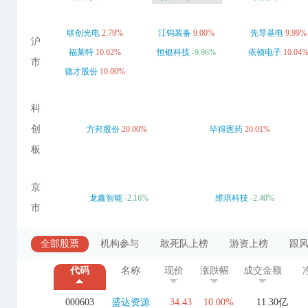
联创光电
2.79%
江钨装备
9.00%
先导基电
9.99%
沪
福莱特
10.02%
恒银科技
-9.96%
依顿电子
10.04
市
德才股份
10.00%
科
创
方邦股份
20.00%
毕得医药
20.01%
板
京
龙鑫智能
-2.16%
维琪科技
-2.40%
市
全部股票
机构参与
敢死队上榜
游资上榜
跟
代码
名称
现价
涨跌幅
成交金额
000603
盛达资源
34.43
10.00%
11.30亿