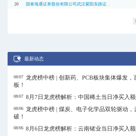
20
国泰海通证券股份有限公司武汉紫阳东路证...
600363
联创光电
22.80
2.79%
8.52亿
600397
江钨装备
18.41
9.00%
11.32亿
600641
先导基电
31.28
9.99%
24.10亿
3日
600721
百花医药
10.54
10.02%
1.43亿
600744
华银电力
7.88
10.06%
4.32亿
最新动态
600892
大晟文化
4.12
-10.04%
5044.60万
600962
国投中鲁
28.19
-7.60%
3.08亿
龙虎榜中榜 | 创新药、PCB板块集体爆发
08/07
601700
风范股份
6.44
-10.06%
1.58亿
板！
601865
福莱特
11.75
10.02%
2.11亿
8月7日龙虎榜解析：中国稀土当日净买入
08/07
603106
恒银科技
9.04
-9.96%
1.49亿
龙虎榜中榜 | 煤炭、电子化学品双轮驱动
08/06
603328
依顿电子
10.85
10.04%
8807.15万
破！
603459
红板科技
105.58
10.00%
7.76亿
8月6日龙虎榜解析：云南锗业当日净买入
08/06
603538
美诺华
29.20
6.61%
5.30亿