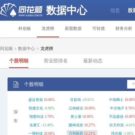
数据中心
信息
股
|
科创板
龙虎榜
新股数据
可转债
财务分析
同花顺
>
数据中心
>
龙虎榜
个股明细
营业部排名
最新动态
个股明细
盛达资源
10.00%
甘咨询
-10.01%
中国稀土
10.00
凯撒文化
-8.90%
云南锗业
10.00%
中京电子
8.76%
深
翔鹭钨业
3.79%
奥士康
10.00%
宇晶股份
10.00
市
名家汇
-13.48%
陇神戎发
10.27%
欣天科技
-4.61
一博科技
20.00%
万邦医药
12.21%
托伦斯
-1.06%