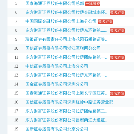
5
国泰海通证券股份有限公司总部
一线游资
300534
陇神戎发
16.43
10.27%
4.08亿
6
东方财富证券股份有限公司拉萨金融城南环...
知名游资
300615
欣天科技
17.19
-4.61%
1.78亿
7
中国国际金融股份有限公司上海分公司
知名游资
8
东方财富证券股份有限公司拉萨东环路第二...
知名游资
300986
志特新材
14.80
20.03%
3.36亿
9
瑞银证券有限责任公司上海花园石桥路证券...
301047
义翘神州
107.88
20.00%
4.56亿
10
国信证券股份有限公司浙江互联网分公司
301080
百普赛斯
64.75
20.00%
4.16亿
11
东方财富证券股份有限公司拉萨团结路第一...
知名游资
301093
华兰股份
84.23
18.00%
9.19亿
3日
12
中信证券股份有限公司上海分公司
301217
铜冠铜箔
115.81
16.98%
46.75亿
3日
13
东方财富证券股份有限公司拉萨东环路第一...
14
国金证券股份有限公司深圳分公司
301366
一博科技
53.33
20.00%
3.79亿
15
国泰海通证券股份有限公司上海长宁区江苏...
知名游资
301520
万邦医药
56.33
12.21%
1.67亿
16
国信证券股份有限公司深圳红岭中路证券营业部
301583
托伦斯
148.80
-1.06%
2.93亿
17
东方财富证券股份有限公司拉萨团结路第二...
301677
欣兴工具
62.61
-2.43%
5643.11万
18
东方财富证券股份有限公司昌都两江大道证...
301707
展芯股份
116.52
396.89%
3.98亿
19
国新证券股份有限公司北京分公司