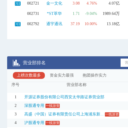
002721
金一文化
3.08
4.76%
4.07亿
3日
002731
*ST萃华
1.71
-9.04%
1989.64万
002792
通宇通讯
37.19
10.00%
13.18亿
3日
002827
高争民爆
54.16
9.99%
12.80亿
3日
002842
翔鹭钨业
38.38
3.79%
6.47亿
002913
奥士康
55.42
10.00%
6.58亿
3日
营业部排名
002943
宇晶股份
35.96
10.00%
5.14亿
3日
上榜次数最多
002963
豪尔赛
资金实力最强
18.50
抱团操作实力
-4.39%
1.23亿
序号
营业部名称
003032
传智教育
11.50
5.02%
1.96亿
300363
博腾股份
20.44
20.02%
3.96亿
1
开源证券股份有限公司西安太华路证券营业部
2
深股通专用
一线游资
300400
劲拓股份
30.70
17.76%
10.15亿
3日
3
高盛（中国）证券有限责任公司上海浦东新...
一线游资
300476
胜宏科技
280.20
12.01%
124.95亿
3日
4
沪股通专用
一线游资
300506
名家汇
5.65
-13.48%
4.09亿