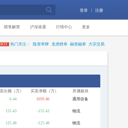
|
登录
注册
限售解禁
沪深港通
行情中心
更多
HOT
热门关注：
险资举牌
龙虎榜单
融资融券
大宗交易
卖出额（万）
买卖净额（万）
所属板块
6.44
1059.46
通用设备
155.43
-155.43
物流
125.48
-125.48
物流