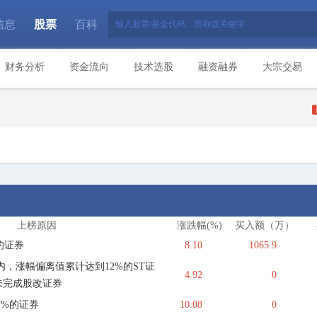
信息
股票
百科
|
|
财务分析
资金流向
技术选股
融资融券
大宗交易
上榜原因
涨跌幅(%)
买入额（万）
的证券
8.10
1065.9
，涨幅偏离值累计达到12%的ST证
4.92
0
未完成股改证券
7%的证券
10.08
0