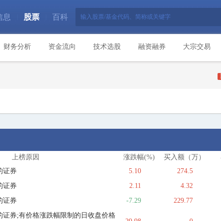
信息
股票
百科
|
|
财务分析
资金流向
技术选股
融资融券
大宗交易
上榜原因
涨跌幅(%)
买入额（万）
的证券
5.10
274.5
的证券
2.11
4.32
的证券
-7.29
229.77
的证券;有价格涨跌幅限制的日收盘价格