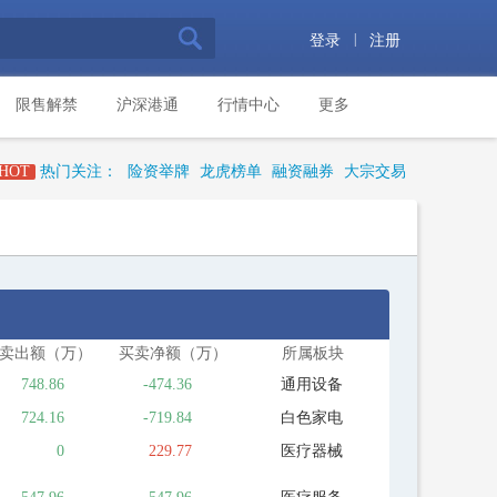
|
登录
注册
限售解禁
沪深港通
行情中心
更多
HOT
热门关注：
险资举牌
龙虎榜单
融资融券
大宗交易
卖出额（万）
买卖净额（万）
所属板块
748.86
-474.36
通用设备
724.16
-719.84
白色家电
0
229.77
医疗器械