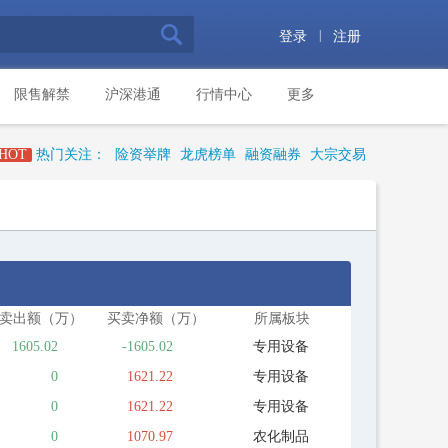
|
登录
注册
限售解禁
沪深港通
行情中心
更多
HOT
热门关注：
险资举牌
龙虎榜单
融资融券
大宗交易
卖出额（万）
买卖净额（万）
所属板块
1605.02
-1605.02
专用设备
0
1621.22
专用设备
0
1621.22
专用设备
0
1070.97
农化制品