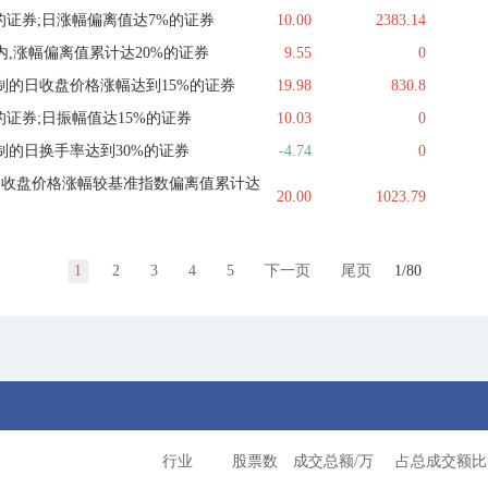
的证券;日涨幅偏离值达7%的证券
10.00
2383.14
,涨幅偏离值累计达20%的证券
9.55
0
制的日收盘价格涨幅达到15%的证券
19.98
830.8
的证券;日振幅值达15%的证券
10.03
0
制的日换手率达到30%的证券
-4.74
0
内收盘价格涨幅较基准指数偏离值累计达
20.00
1023.79
1
2
3
4
5
下一页
尾页
1/80
行业
股票数
成交总额/万
占总成交额比