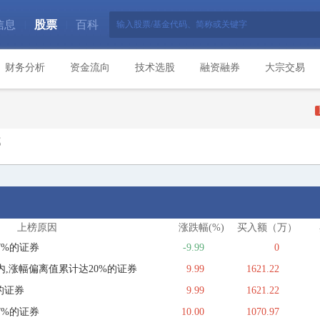
信息
股票
百科
|
|
财务分析
资金流向
技术选股
融资融券
大宗交易
部
上榜原因
涨跌幅(%)
买入额（万）
7%的证券
-9.99
0
,涨幅偏离值累计达20%的证券
9.99
1621.22
的证券
9.99
1621.22
7%的证券
10.00
1070.97