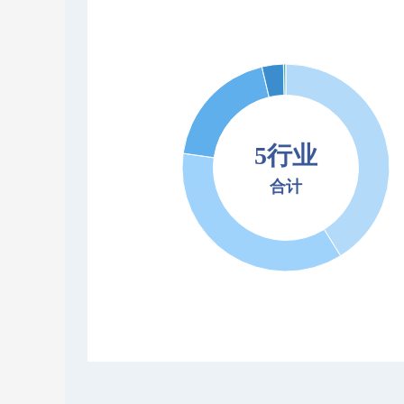
5行业
合计