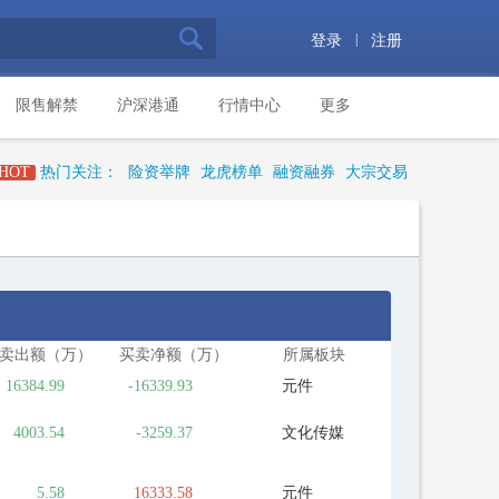
|
登录
注册
限售解禁
沪深港通
行情中心
更多
HOT
热门关注：
险资举牌
龙虎榜单
融资融券
大宗交易
卖出额（万）
买卖净额（万）
所属板块
16384.99
-16339.93
元件
4003.54
-3259.37
文化传媒
5.58
16333.58
元件