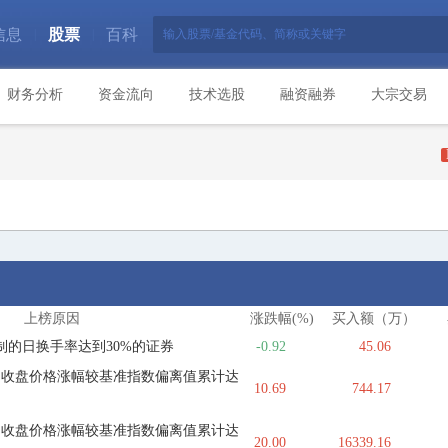
信息
股票
百科
|
|
财务分析
资金流向
技术选股
融资融券
大宗交易
上榜原因
涨跌幅(%)
买入额（万）
制的日换手率达到30%的证券
-0.92
45.06
内收盘价格涨幅较基准指数偏离值累计达
10.69
744.17
内收盘价格涨幅较基准指数偏离值累计达
20.00
16339.16