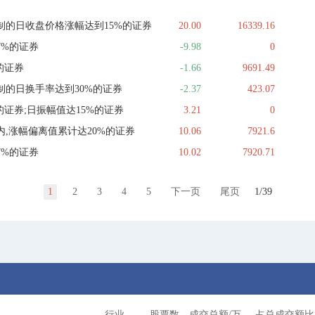
制的日收盘价格涨幅达到15%的证券
20.00
16339.16
7%的证券
-9.98
0
的证券
-1.66
9691.49
制的日换手率达到30%的证券
-2.37
423.07
的证券;日振幅值达15%的证券
3.21
0
,涨幅偏离值累计达20%的证券
10.06
7921.6
7%的证券
10.02
7920.71
1
2
3
4
5
下一页
尾页
1/39
行业
股票数
成交总额/万
占总成交额比