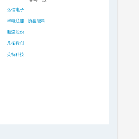
弘信电子
华电辽能
协鑫能科
顺灏股份
凡拓数创
英特科技