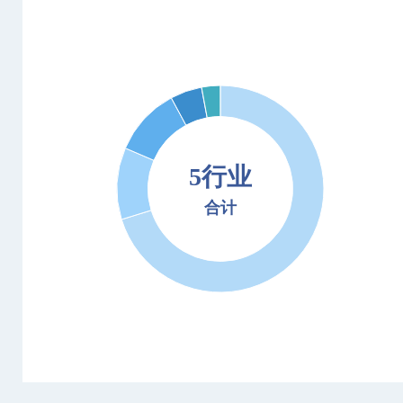
5行业
合计