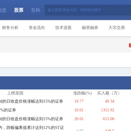
信息
股票
百科
|
|
财务分析
资金流向
技术选股
融资融券
大宗交易
上榜原因
涨跌幅(%)
买入额（万）
制的日收盘价格涨幅达到15%的证券
19.77
49.34
7%的证券
10.01
1351.92
制的日收盘价格涨幅达到15%的证券
20.01
613.06
，跌幅偏离值累计达到12%的ST证