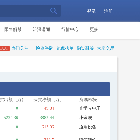
|
登录
注册
限售解禁
沪深港通
行情中心
更多
HOT
热门关注：
险资举牌
龙虎榜单
融资融券
大宗交易
卖出额（万）
买卖净额（万）
所属板块
0
49.34
光学光电子
5234.36
-3882.44
小金属
0
613.06
通用设备