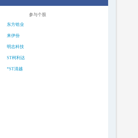
参与个股
东方锆业
来伊份
明志科技
ST柯利达
*ST清越