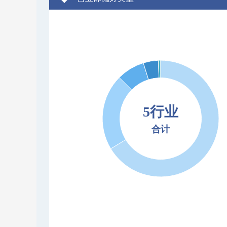
5行业
合计