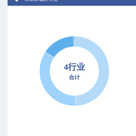
4行业
合计