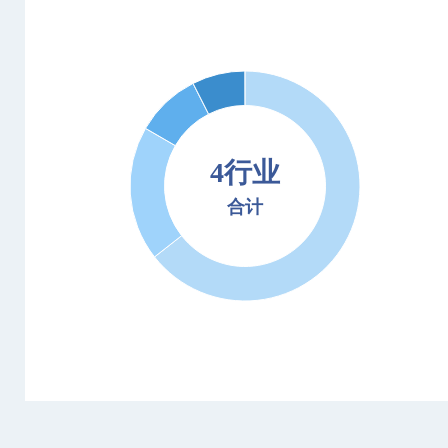
4行业
合计