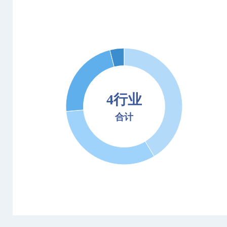
4行业
合计