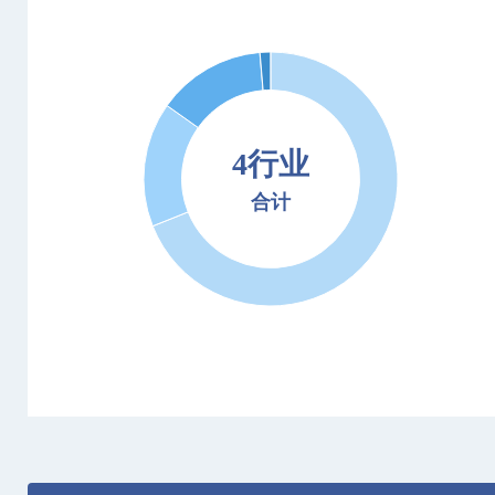
4行业
合计