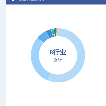
8行业
合计