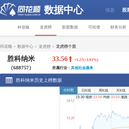
数据中心
信息
股
|
科创板
龙虎榜
新股数据
可转债
财务分析
同花顺
>
数据中心
>
龙虎榜
>
龙虎榜个股
胜科纳米
33.56
+1.27(+3.93%)
（688757）
所属行业：
其他社会服务
胜科纳米历史上榜数据