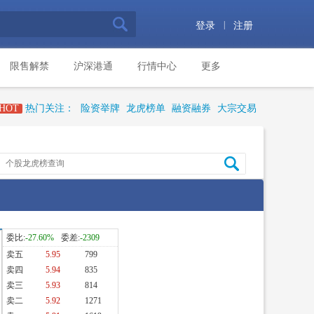
|
登录
注册
限售解禁
沪深港通
行情中心
更多
HOT
热门关注：
险资举牌
龙虎榜单
融资融券
大宗交易