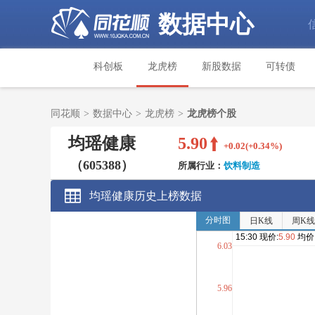
数据中心
科创板
龙虎榜
新股数据
可转债
同花顺
>
数据中心
>
龙虎榜
>
龙虎榜个股
均瑶健康
5.90
+0.02(+0.34%)
（605388）
所属行业：
饮料制造
均瑶健康历史上榜数据