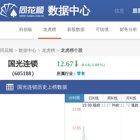
数据中心
信息
股
|
科创板
龙虎榜
新股数据
可转债
财务分析
同花顺
>
数据中心
>
龙虎榜
>
龙虎榜个股
国光连锁
12.67
-0.14(-1.09%)
（605188）
所属行业：
零售
国光连锁历史上榜数据