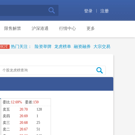
|
登录
注册
限售解禁
沪深港通
行情中心
更多
HOT
热门关注：
险资举牌
龙虎榜单
融资融券
大宗交易