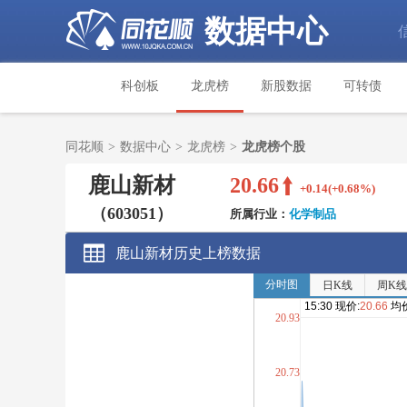
数据中心
科创板
龙虎榜
新股数据
可转债
同花顺
>
数据中心
>
龙虎榜
>
龙虎榜个股
鹿山新材
20.66
+0.14(+0.68%)
（603051）
所属行业：
化学制品
鹿山新材历史上榜数据