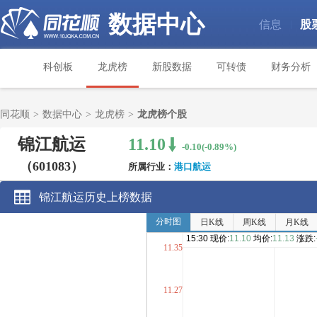
数据中心
信息
股
|
科创板
龙虎榜
新股数据
可转债
财务分析
同花顺
>
数据中心
>
龙虎榜
>
龙虎榜个股
锦江航运
11.10
-0.10(-0.89%)
（601083）
所属行业：
港口航运
锦江航运历史上榜数据