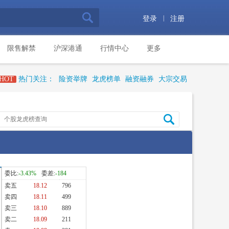
|
登录
注册
限售解禁
沪深港通
行情中心
更多
HOT
热门关注：
险资举牌
龙虎榜单
融资融券
大宗交易