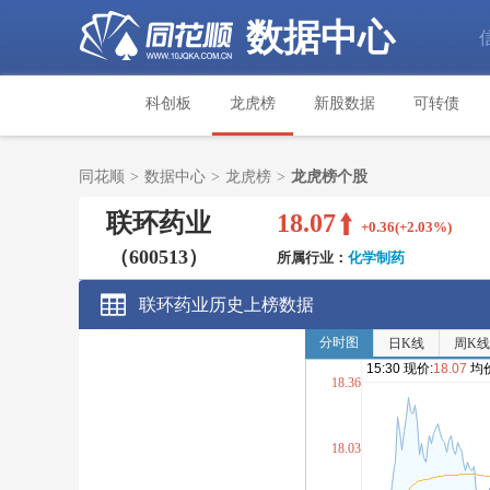
数据中心
科创板
龙虎榜
新股数据
可转债
同花顺
>
数据中心
>
龙虎榜
>
龙虎榜个股
联环药业
18.07
+0.36(+2.03%)
（600513）
所属行业：
化学制药
联环药业历史上榜数据