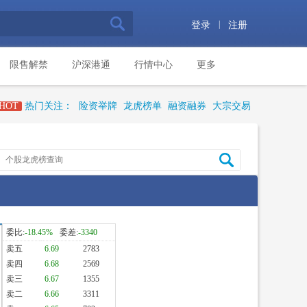
|
登录
注册
限售解禁
沪深港通
行情中心
更多
HOT
热门关注：
险资举牌
龙虎榜单
融资融券
大宗交易