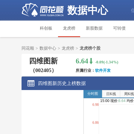
数据中心
科创板
龙虎榜
新股数据
可转债
同花顺
>
数据中心
>
龙虎榜
>
龙虎榜个股
四维图新
6.64
-0.09(-1.34%)
（002405）
所属行业：
软件开发
四维图新历史上榜数据