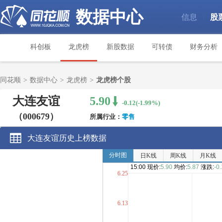
数据中心
信息
股
|
科创板
龙虎榜
新股数据
可转债
财务分析
同花顺
>
数据中心
>
龙虎榜
>
龙虎榜个股
大连友谊
5.90
-0.12(-1.99%)
（000679）
所属行业：
零售
大连友谊历史上榜数据